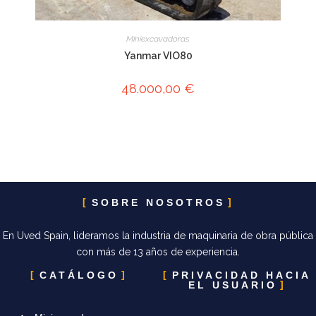
Miniexcavadoras
Yanmar VIO80
48.000,00
€
SOBRE NOSOTROS
En Uved Spain, lideramos la industria de maquinaria de obra pública
con más de 13 años de experiencia.
CATÁLOGO
PRIVACIDAD HACIA
EL USUARIO