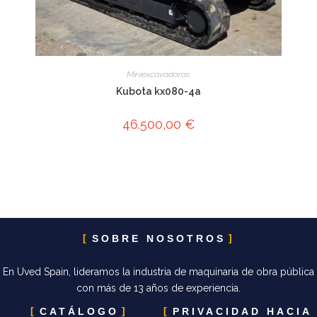
Miniexcavadoras
Kubota kx080-4a
46.500,00
€
SOBRE NOSOTROS
En Uved Spain, lideramos la industria de maquinaria de obra pública
con más de 13 años de experiencia.
CATÁLOGO
PRIVACIDAD HACIA