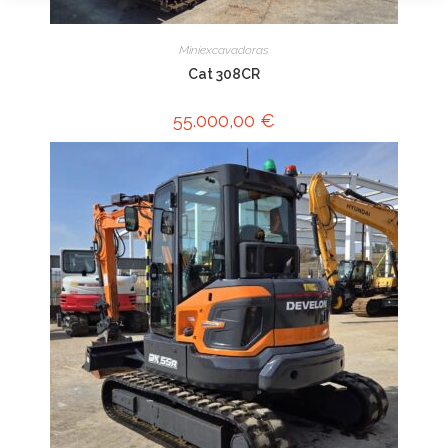
Miniexcavadoras
Cat 308CR
55.000,00
€