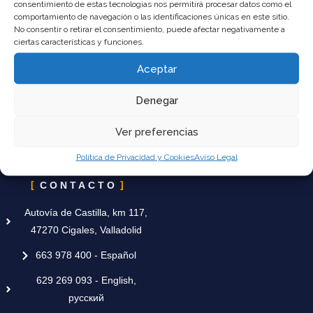
consentimiento de estas tecnologías nos permitirá procesar datos como el
comportamiento de navegación o las identificaciones únicas en este sitio.
En Uved Spain, lideramos la industria de maquinaria de obra pública
No consentir o retirar el consentimiento, puede afectar negativamente a
con más de 13 años de experiencia.
ciertas características y funciones.
CATÁLOGO
PRIVACIDAD HACIA
Aceptar
EL USUARIO
Denegar
Minicargadoras
Política de Privacidad y
Miniexcavadoras
Ver preferencias
Cookies
Buldozers
Dumpers
Aviso Legal
Excavadoras
Política de Privacidad y Cookies
Aviso Legal
CONTACTO
Autovía de Castilla, km 117,
47270 Cigales, Valladolid
663 978 400 - Español
629 269 093 - English,
русский