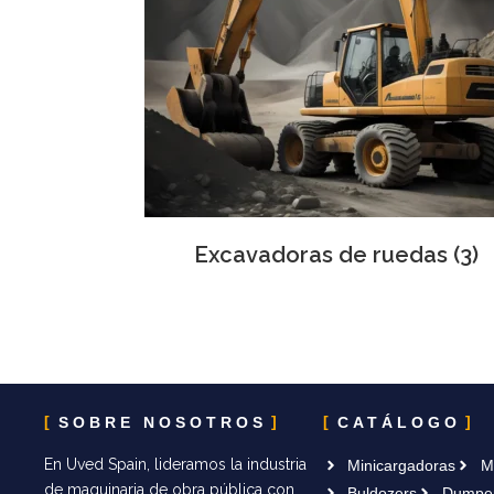
Excavadoras de ruedas
(3)
SOBRE NOSOTROS
CATÁLOGO
En Uved Spain, lideramos la industria
Minicargadoras
M
de maquinaria de obra pública con
Buldozers
Dumpe