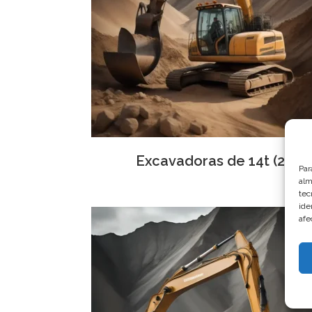
Excavadoras de 14t
(2)
Par
alm
tec
ide
afe