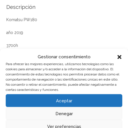
Descripción
Komatsu PW180
año 2019
3700h
Gestionar consentimiento
Como NUEVA
Para ofrecer las mejores experiencias, utilizamos tecnologías como las
cookies para almacenar y/o acceder a la información del dispositivo. El
Instalacion de martillo, enganche rápido hidráulico, AC,
consentimiento de estas tecnologías nos permitirá procesar datos como el
matriculada
comportamiento de navegación o las identificaciones únicas en este sitio.
No consentir o retirar el consentimiento, puede afectar negativamente a
ciertas características y funciones.
Precio 128000€
Aceptar
Denegar
Ver preferencias