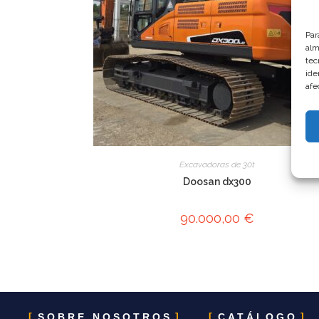
Par
alm
tec
ide
afe
Excavadoras de 30t
Doosan dx300
90.000,00
€
SOBRE NOSOTROS
CATÁLOGO