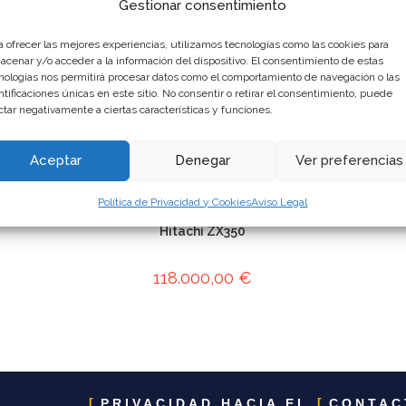
Gestionar consentimiento
a ofrecer las mejores experiencias, utilizamos tecnologías como las cookies para
acenar y/o acceder a la información del dispositivo. El consentimiento de estas
nologías nos permitirá procesar datos como el comportamiento de navegación o las
ntificaciones únicas en este sitio. No consentir o retirar el consentimiento, puede
ctar negativamente a ciertas características y funciones.
Aceptar
Denegar
Ver preferencias
Política de Privacidad y Cookies
Aviso Legal
Excavadoras de 30t
Hitachi ZX350
118.000,00
€
PRIVACIDAD HACIA EL
CONTAC