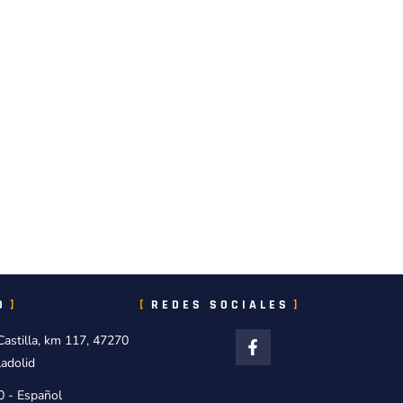
O
REDES SOCIALES
Castilla, km 117, 47270
ladolid
0 - Español