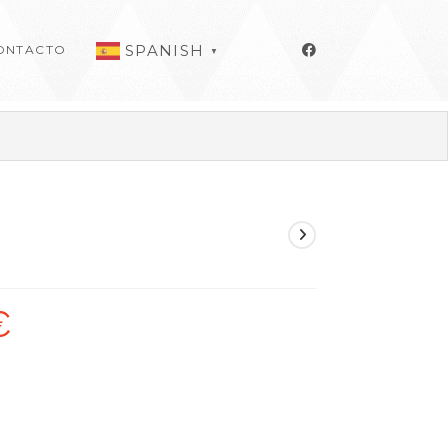
SPANISH
ONTACTO
▼
€