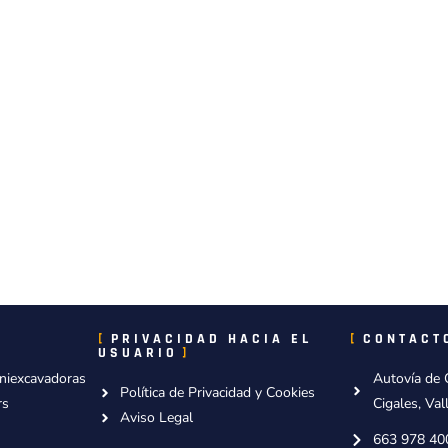
PRIVACIDAD HACIA EL
CONTACT
USUARIO
niexcavadoras
Autovía de 
Política de Privacidad y Cookies
rs
Cigales, Val
Aviso Legal
663 978 40