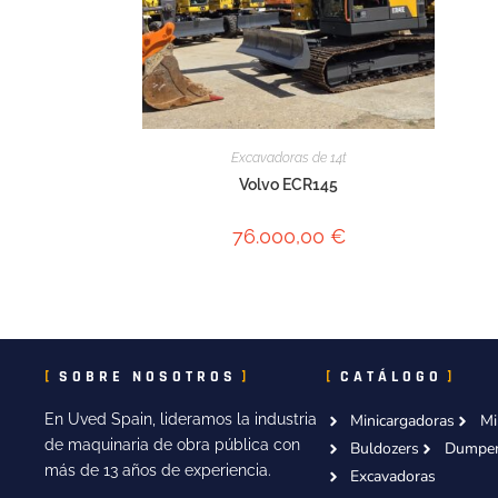
Excavadoras de 14t
Volvo ECR145
76.000,00
€
SOBRE NOSOTROS
CATÁLOGO
En Uved Spain, lideramos la industria
Minicargadoras
Mi
de maquinaria de obra pública con
Buldozers
Dumpe
más de 13 años de experiencia.
Excavadoras